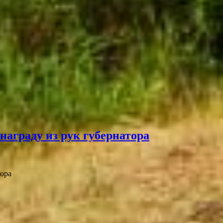
награду из рук губернатора
тора