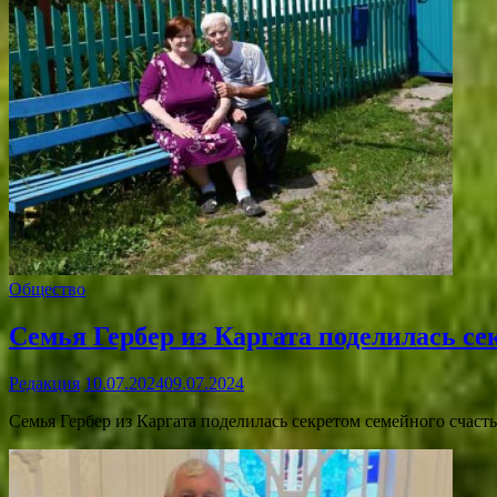
Общество
Семья Гербер из Каргата поделилась се
Редакция
10.07.2024
09.07.2024
Семья Гербер из Каргата поделилась секретом семейного счасть