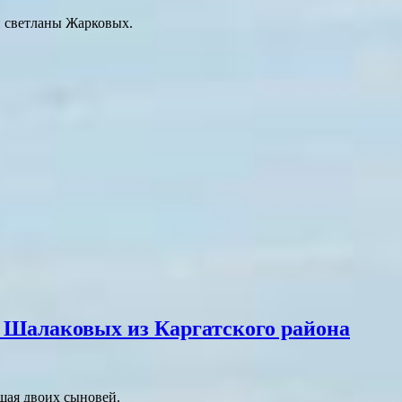
и светланы Жарковых.
 Шалаковых из Каргатского района
щая двоих сыновей.