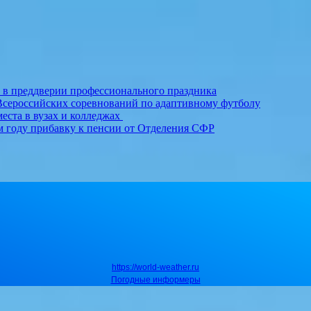
т в преддверии профессионального праздника
Всероссийских соревнований по адаптивному футболу
еста в вузах и колледжах
м году прибавку к пенсии от Отделения СФР
https://world-weather.ru
Погодные информеры