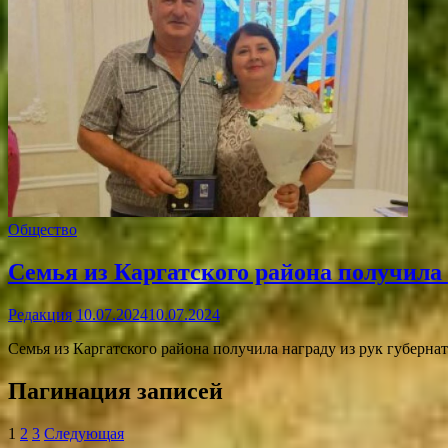
Общество
Семья из Каргатского района получила 
Редакция
10.07.2024
10.07.2024
Семья из Каргатского района получила награду из рук губерна
Пагинация записей
1
2
3
Следующая