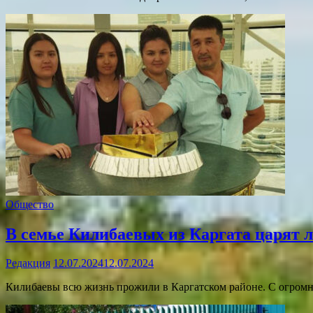
Общество
В семье Килибаевых из Каргата царят 
Редакция
12.07.2024
12.07.2024
Килибаевы всю жизнь прожили в Каргатском районе. С огром