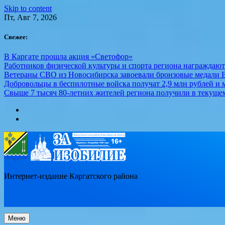
Skip to content
Пт, Авг 7, 2026
Свежее:
В Каргате прошла акция «Светофор»
Работников физической культуры и спорта региона награждаю
Ветераны СВО из Новосибирска завоевали бронзовые медали 
Добровольцы в беспилотные войска получат 2,9 млн рублей и м
Свыше 7 тысяч 80-летних жителей региона получили в текуще
Интернет-издание Каргатского района
Меню