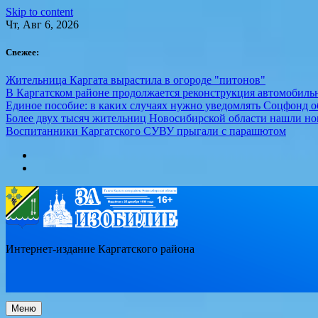
Skip to content
Чт, Авг 6, 2026
Свежее:
Жительница Каргата вырастила в огороде "питонов"
В Каргатском районе продолжается реконструкция автомобиль
Единое пособие: в каких случаях нужно уведомлять Соцфонд 
Более двух тысяч жительниц Новосибирской области нашли но
Воспитанники Каргатского СУВУ прыгали с парашютом
Интернет-издание Каргатского района
Меню