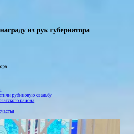
награду из рук губернатора
тора
а
етили рубиновую свадьбу
ргатского района
счастья