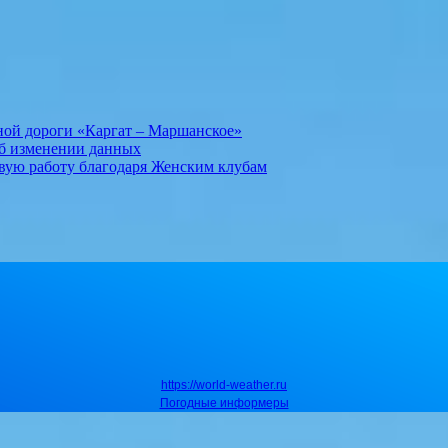
ной дороги «Каргат – Маршанское»
об изменении данных
вую работу благодаря Женским клубам
https://world-weather.ru
Погодные информеры