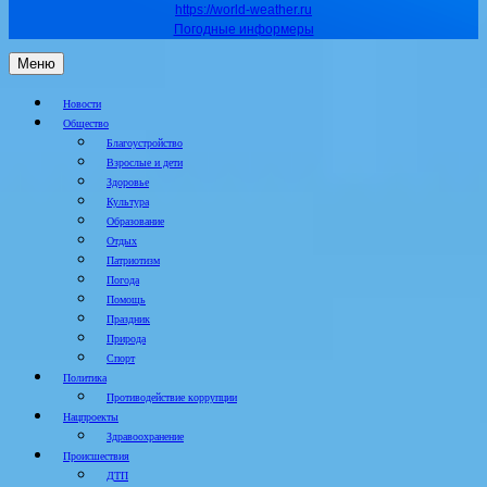
https://world-weather.ru
Погодные информеры
Меню
Новости
Общество
Благоустройство
Взрослые и дети
Здоровье
Культура
Образование
Отдых
Патриотизм
Погода
Помощь
Праздник
Природа
Спорт
Политика
Противодействие коррупции
Нацпроекты
Здравоохранение
Происшествия
ДТП