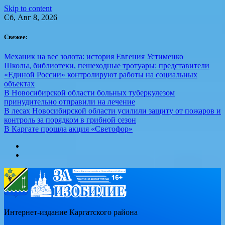
Skip to content
Сб, Авг 8, 2026
Свежее:
Механик на вес золота: история Евгения Устименко
Школы, библиотеки, пешеходные тротуары: представители
«Единой России» контролируют работы на социальных
объектах
В Новосибирской области больных туберкулезом
принудительно отправили на лечение
В лесах Новосибирской области усилили защиту от пожаров и
контроль за порядком в грибной сезон
В Каргате прошла акция «Светофор»
Интернет-издание Каргатского района