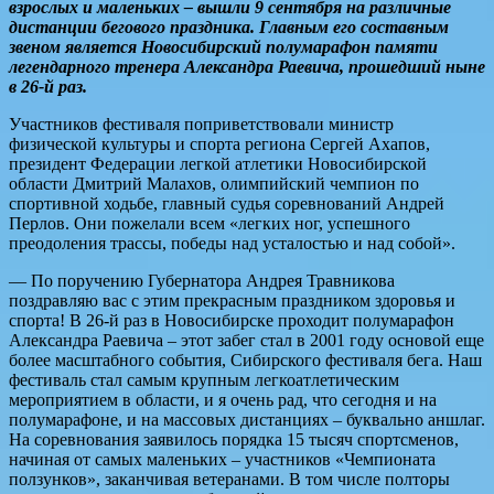
взрослых и маленьких – вышли 9 сентября на различные
дистанции бегового праздника. Главным его составным
звеном является Новосибирский полумарафон памяти
легендарного тренера Александра Раевича, прошедший ныне
в 26-й раз.
Участников фестиваля поприветствовали министр
физической культуры и спорта региона Сергей Ахапов,
президент Федерации легкой атлетики Новосибирской
области Дмитрий Малахов, олимпийский чемпион по
спортивной ходьбе, главный судья соревнований Андрей
Перлов. Они пожелали всем «легких ног, успешного
преодоления трассы, победы над усталостью и над собой».
— По поручению Губернатора Андрея Травникова
поздравляю вас с этим прекрасным праздником здоровья и
спорта! В 26-й раз в Новосибирске проходит полумарафон
Александра Раевича – этот забег стал в 2001 году основой еще
более масштабного события, Сибирского фестиваля бега. Наш
фестиваль стал самым крупным легкоатлетическим
мероприятием в области, и я очень рад, что сегодня и на
полумарафоне, и на массовых дистанциях – буквально аншлаг.
На соревнования заявилось порядка 15 тысяч спортсменов,
начиная от самых маленьких – участников «Чемпионата
ползунков», заканчивая ветеранами. В том числе полторы