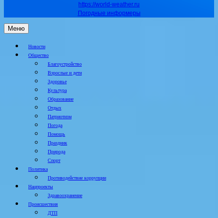
https://world-weather.ru
Погодные информеры
Меню
Новости
Общество
Благоустройство
Взрослые и дети
Здоровье
Культура
Образование
Отдых
Патриотизм
Погода
Помощь
Праздник
Природа
Спорт
Политика
Противодействие коррупции
Нацпроекты
Здравоохранение
Происшествия
ДТП