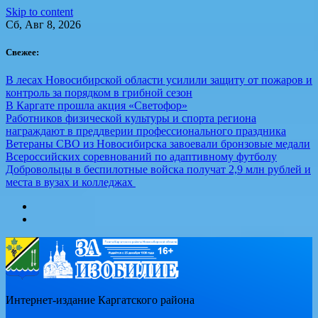
Skip to content
Сб, Авг 8, 2026
Свежее:
В лесах Новосибирской области усилили защиту от пожаров и
контроль за порядком в грибной сезон
В Каргате прошла акция «Светофор»
Работников физической культуры и спорта региона
награждают в преддверии профессионального праздника
Ветераны СВО из Новосибирска завоевали бронзовые медали
Всероссийских соревнований по адаптивному футболу
Добровольцы в беспилотные войска получат 2,9 млн рублей и
места в вузах и колледжах
Интернет-издание Каргатского района