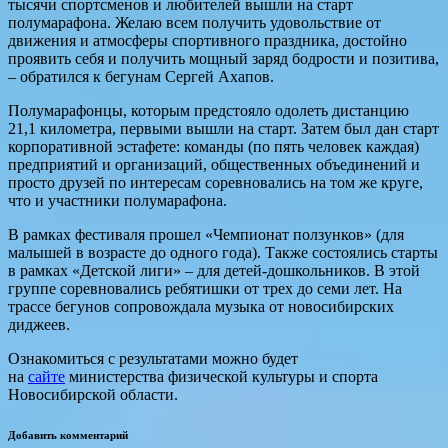
тысячи спортсменов и любителей вышли на старт
полумарафона. Желаю всем получить удовольствие от
движения и атмосферы спортивного праздника, достойно
проявить себя и получить мощный заряд бодрости и позитива,
– обратился к бегунам Сергей Ахапов.
Полумарафонцы, которым предстояло одолеть дистанцию
21,1 километра, первыми вышли на старт. Затем был дан старт
корпоративной эстафете: команды (по пять человек каждая)
предприятий и организаций, общественных объединений и
просто друзей по интересам соревновались на том же круге,
что и участники полумарафона.
В рамках фестиваля прошел «Чемпионат ползунков» (для
малышей в возрасте до одного года). Также состоялись старты
в рамках «Детской лиги» – для детей-дошкольников. В этой
группе соревновались ребятишки от трех до семи лет. На
трассе бегунов сопровождала музыка от новосибирских
диджеев.
Ознакомиться с результатами можно будет
на
сайте
министерства физической культуры и спорта
Новосибирской области.
Добавить комментарий