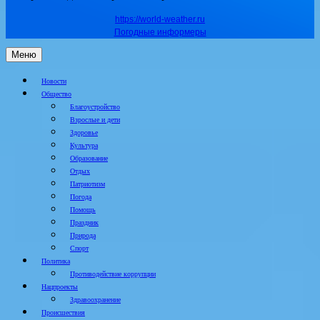
https://world-weather.ru
Погодные информеры
Меню
Новости
Общество
Благоустройство
Взрослые и дети
Здоровье
Культура
Образование
Отдых
Патриотизм
Погода
Помощь
Праздник
Природа
Спорт
Политика
Противодействие коррупции
Нацпроекты
Здравоохранение
Происшествия