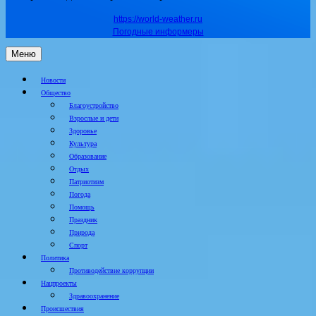
https://world-weather.ru
Погодные информеры
Меню
Новости
Общество
Благоустройство
Взрослые и дети
Здоровье
Культура
Образование
Отдых
Патриотизм
Погода
Помощь
Праздник
Природа
Спорт
Политика
Противодействие коррупции
Нацпроекты
Здравоохранение
Происшествия