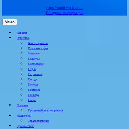
https://world-weather.ru
Погодные информеры
Меню
Новости
Общество
Благоустройство
Взрослые и дети
Здоровье
Культура
Образование
Отдых
Патриотизм
Погода
Помощь
Праздник
Природа
Спорт
Политика
Противодействие коррупции
Нацпроекты
Здравоохранение
Происшествия