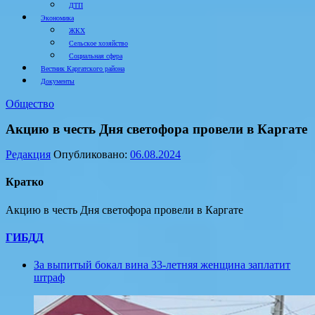
ДТП
Экономика
ЖКХ
Сельское хозяйство
Социальная сфера
Вестник Каргатского района
Документы
Общество
Акцию в честь Дня светофора провели в Каргате
Редакция
Опубликовано:
06.08.2024
Кратко
Акцию в честь Дня светофора провели в Каргате
ГИБДД
За выпитый бокал вина 33-летняя женщина заплатит
штраф