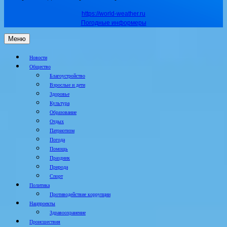
https://world-weather.ru
Погодные информеры
Меню
Новости
Общество
Благоустройство
Взрослые и дети
Здоровье
Культура
Образование
Отдых
Патриотизм
Погода
Помощь
Праздник
Природа
Спорт
Политика
Противодействие коррупции
Нацпроекты
Здравоохранение
Происшествия