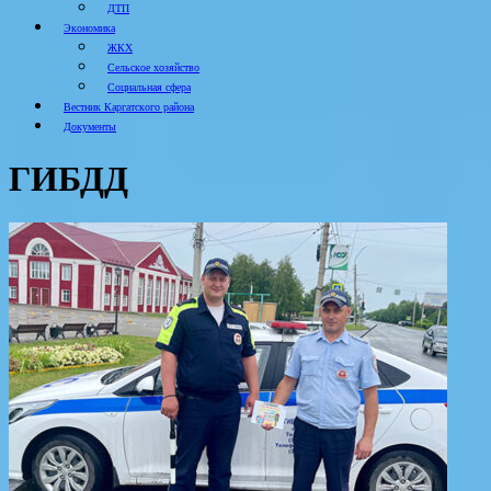
ДТП
Экономика
ЖКХ
Сельское хозяйство
Социальная сфера
Вестник Каргатского района
Документы
ГИБДД