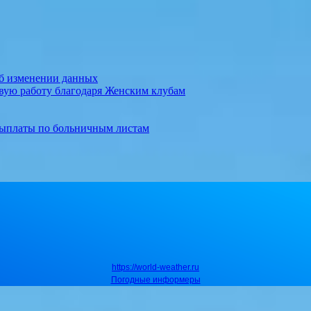
об изменении данных
вую работу благодаря Женским клубам
выплаты по больничным листам
https://world-weather.ru
Погодные информеры