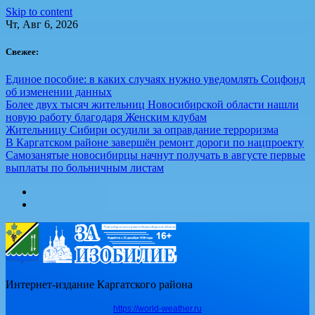
Skip to content
Чт, Авг 6, 2026
Свежее:
Единое пособие: в каких случаях нужно уведомлять Соцфонд
об изменении данных
Более двух тысяч жительниц Новосибирской области нашли
новую работу благодаря Женским клубам
Жительницу Сибири осудили за оправдание терроризма
В Каргатском районе завершён ремонт дороги по нацпроекту
Самозанятые новосибирцы начнут получать в августе первые
выплаты по больничным листам
Интернет-издание Каргатского района
https://world-weather.ru