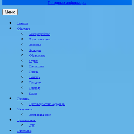
Погодные информеры
Меню
Новости
Общество
Благоустройство
Взрослые и дети
Здоровье
Культура
Образование
Отдых
Патриотизм
Погода
Помощь
Праздник
Природа
Спорт
Политика
Противодействие коррупции
Нацпроекты
Здравоохранение
Происшествия
ДТП
Экономика