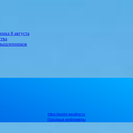
ника 8 августа
ства
умышленников
https://world-weather.ru
Погодные информеры