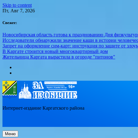
Skip to content
Пт, Авг 7, 2026
Свежее:
Новосибирская область готова к празднованию Дня физкультур
Исследователи обнаружили значение каши в истории человече
Запрет на оформление сим-карт: инструкция по защите от зло
В Каргате строится новый многоквартирный дом
Жительница Каргата вырастила в огороде "питонов"
Интернет-издание Каргатского района
Меню