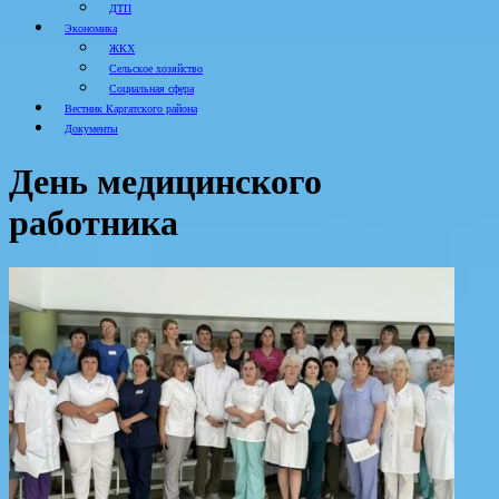
ДТП
Экономика
ЖКХ
Сельское хозяйство
Социальная сфера
Вестник Каргатского района
Документы
День медицинского
работника