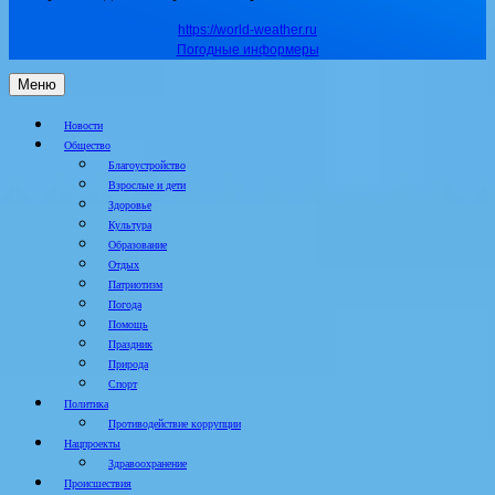
https://world-weather.ru
Погодные информеры
Меню
Новости
Общество
Благоустройство
Взрослые и дети
Здоровье
Культура
Образование
Отдых
Патриотизм
Погода
Помощь
Праздник
Природа
Спорт
Политика
Противодействие коррупции
Нацпроекты
Здравоохранение
Происшествия