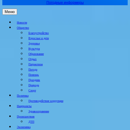
Погодные информеры
Меню
Новости
Общество
Благоустройство
Взрослые и дети
Здоровье
Культура
Образование
Отдых
Патриотизм
Погода
Помощь
Праздник
Природа
Спорт
Политика
Противодействие коррупции
Нацпроекты
Здравоохранение
Происшествия
ДТП
Экономика