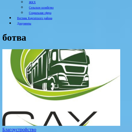
ЖКХ
Сельское хозяйство
Социальная сфера
Вестник Каргатского района
Документы
ботва
Благоустройство