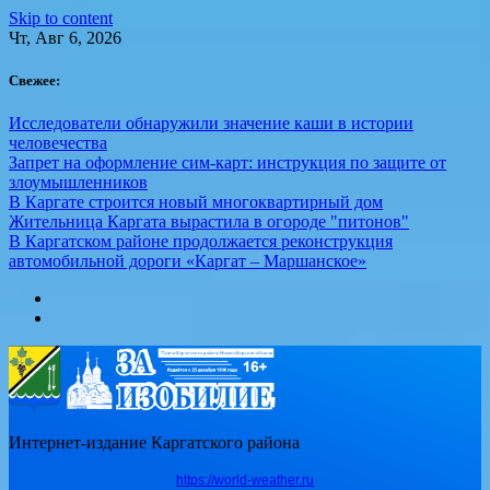
Skip to content
Чт, Авг 6, 2026
Свежее:
Исследователи обнаружили значение каши в истории
человечества
Запрет на оформление сим-карт: инструкция по защите от
злоумышленников
В Каргате строится новый многоквартирный дом
Жительница Каргата вырастила в огороде "питонов"
В Каргатском районе продолжается реконструкция
автомобильной дороги «Каргат – Маршанское»
Интернет-издание Каргатского района
https://world-weather.ru