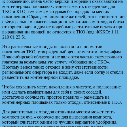
К сожалению, очень часто вершки и корешки оказываются на
контейнерных площадках, занимая место, отведенное для
ТКО и КГО, тем самым создавая беспорядок на местах
накопления. Обращаем внимание жителей, что в соответствии
с Федеральным классификационным каталогом отходов ботва
от корнеплодов и другие подобные растительные остатки при
выращивании овощей не относятся к ТКО (код ФККО: 1 11
210 01 23 5).
Эти растительные отходы не включили в норматив
накопления ТКО, утвержденный департаментом по тарифам
Новосибирской области, и не являются частью ежемесячного
платежа за коммунальную услугу «Обращение с ТКО».
Поэтому вывоз таких отходов в зону ответственности
регионального оператора не входит, даже если ботву и стебли
разместить на контейнерной площадке.
Чтобы сохранить места накопления в чистоте, а пользование
ими сделать комфортным для себя и своих соседей,
достаточно соблюдать простое правило – размещать на
контейнерных площадках только отходы, отнесенные к ТКО.
Для растительных отходов отличным местом может стать
компостная яма – сооружение для вызревания компоста,
который считается одним из лучших вариантов удобрения.