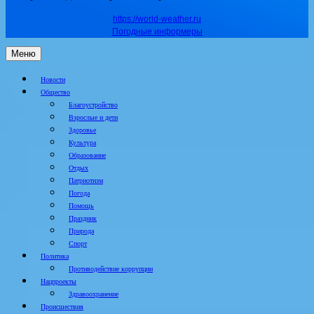
https://world-weather.ru
Погодные информеры
Меню
Новости
Общество
Благоустройство
Взрослые и дети
Здоровье
Культура
Образование
Отдых
Патриотизм
Погода
Помощь
Праздник
Природа
Спорт
Политика
Противодействие коррупции
Нацпроекты
Здравоохранение
Происшествия