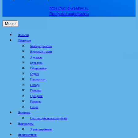
https://world-weather.ru
Погодные информеры
Меню
Новости
Общество
Благоустройство
Взрослые и дети
Здоровье
Культура
Образование
Отдых
Патриотизм
Погода
Помощь
Праздник
Природа
Спорт
Политика
Противодействие коррупции
Нацпроекты
Здравоохранение
Происшествия