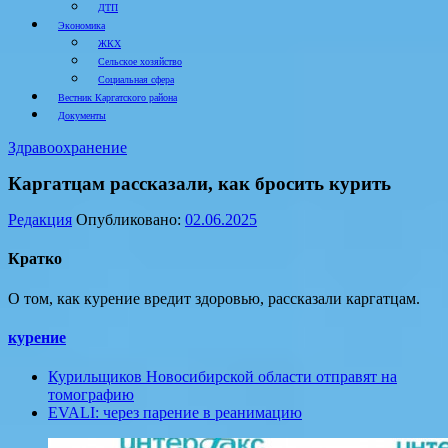
ДТП
Экономика
ЖКХ
Сельское хозяйство
Социальная сфера
Вестник Каргатского района
Документы
Здравоохранение
Каргатцам рассказали, как бросить курить
Редакция
Опубликовано:
02.06.2025
Кратко
О том, как курение вредит здоровью, рассказали каргатцам.
курение
Курильщиков Новосибирской области отправят на
томографию
EVALI: через парение в реанимацию