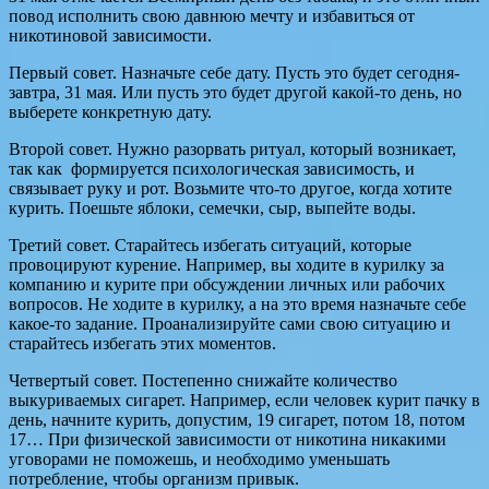
повод исполнить свою давнюю мечту и избавиться от
никотиновой зависимости.
Первый совет. Назначьте себе дату. Пусть это будет сегодня-
завтра, 31 мая. Или пусть это будет другой какой-то день, но
выберете конкретную дату.
Второй совет. Нужно разорвать ритуал, который возникает,
так как формируется психологическая зависимость, и
связывает руку и рот. Возьмите что-то другое, когда хотите
курить. Поешьте яблоки, семечки, сыр, выпейте воды.
Третий совет. Старайтесь избегать ситуаций, которые
провоцируют курение. Например, вы ходите в курилку за
компанию и курите при обсуждении личных или рабочих
вопросов. Не ходите в курилку, а на это время назначьте себе
какое-то задание. Проанализируйте сами свою ситуацию и
старайтесь избегать этих моментов.
Четвертый совет. Постепенно снижайте количество
выкуриваемых сигарет. Например, если человек курит пачку в
день, начните курить, допустим, 19 сигарет, потом 18, потом
17… При физической зависимости от никотина никакими
уговорами не поможешь, и необходимо уменьшать
потребление, чтобы организм привык.