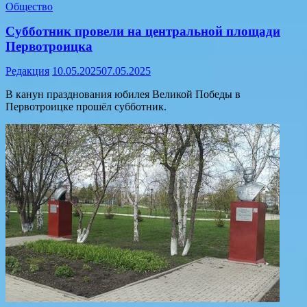
Общество
Субботник провели на центральной площади
Первотроицка
Редакция
10.05.2025
07.05.2025
В канун празднования юбилея Великой Победы в
Первотроицке прошёл субботник.