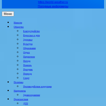
https://world-weather.ru
Погодные информеры
Меню
Новости
Общество
Благоустройство
Взрослые и дети
Здоровье
Культура
Образование
Отдых
Патриотизм
Погода
Помощь
Праздник
Природа
Спорт
Политика
Противодействие коррупции
Нацпроекты
Здравоохранение
Происшествия
ДТП