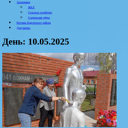
Экономика
ЖКХ
Сельское хозяйство
Социальная сфера
Вестник Каргатского района
Документы
День:
10.05.2025