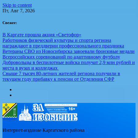
Skip to content
Пт, Авг 7, 2026
Свежее:
В Каргате прошла акция «Светофор»
Работников физической культуры и спорта региона
награждают в преддверии профессионального праздника
Ветераны СВО из Новосибирска завоевали бронзовые медали
Всероссийских соревнований по адаптивному футболу
Добровольцы в беспилотные войска получат 2,9 млн рублей и
места в вузах и колледжах
Свыше 7 тысяч 80-летних жителей региона получили в
текущем году прибавку к пенсии от Отделения СФР
Интернет-издание Каргатского района