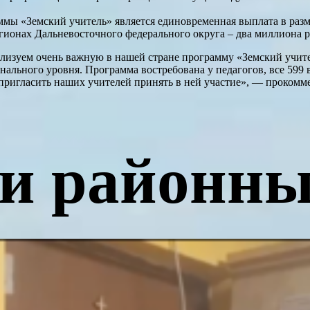
ммы «Земский учитель» является единовременная выплата в раз
егионах Дальневосточного федерального округа – два миллиона р
изуем очень важную в нашей стране программу «Земский учител
ального уровня. Программа востребована у педагогов, все 599 в
д пригласить наших учителей принять в ней участие», — проком