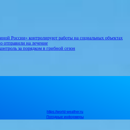
иной России» контролируют работы на социальных объектах
о отправили на лечение
онтроль за порядком в грибной сезон
https://world-weather.ru
Погодные информеры