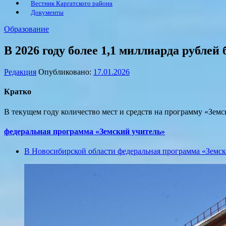
Вестник Каргатского района
Документы
Образование
В 2026 году более 1,1 миллиарда рубле
Редакция
Опубликовано:
17.01.2026
Кратко
В текущем году количество мест и средств на программу «Земс
федеральная программа «Земский учитель»
В Новосибирской области федеральная программа «Земски