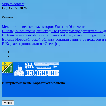
Skip to content
Вс, Авг 9, 2026
Свежее:
Механик на вес золота: история Евгения Устименко
Школы, библиотеки, пешеходные тротуары: представители «Ед
В Новосибирской области больных туберкулезом принудительн
В лесах Новосибирской области усилили защиту от пожаров и к
В Каргате прошла акция «Светофор»
Интернет-издание Каргатского района
Меню