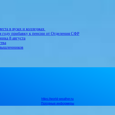
еста в вузах и колледжах
м году прибавку к пенсии от Отделения СФР
ника 8 августа
ства
умышленников
https://world-weather.ru
Погодные информеры