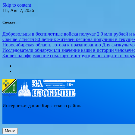
Skip to content
Пт, Авг 7, 2026
Свежее:
Добровольцы в беспилотные войска получат 2,9 млн рублей и м
Свыше 7 тысяч 80-летних жителей региона получили в текуще
Новосибирская область готова к празднованию Дня физкультур
Исследователи обнаружили значение каши в истории человече
Запрет на оформление сим-карт: инструкция по защите от зло
Интернет-издание Каргатского района
Меню