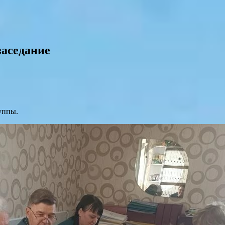
заседание
уппы.