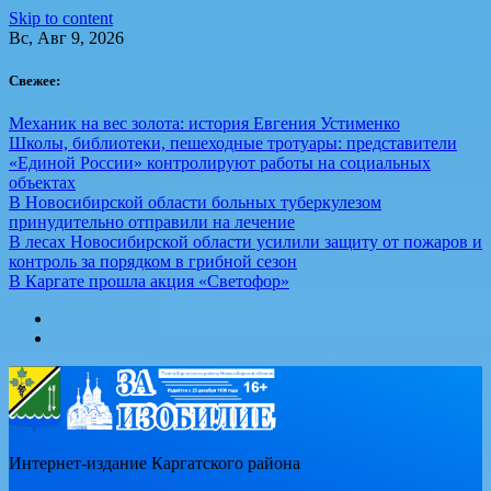
Skip to content
Вс, Авг 9, 2026
Свежее:
Механик на вес золота: история Евгения Устименко
Школы, библиотеки, пешеходные тротуары: представители
«Единой России» контролируют работы на социальных
объектах
В Новосибирской области больных туберкулезом
принудительно отправили на лечение
В лесах Новосибирской области усилили защиту от пожаров и
контроль за порядком в грибной сезон
В Каргате прошла акция «Светофор»
Интернет-издание Каргатского района