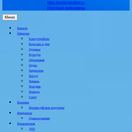
https://world-weather.ru
Погодные информеры
Меню
Новости
Общество
Благоустройство
Взрослые и дети
Здоровье
Культура
Образование
Отдых
Патриотизм
Погода
Помощь
Праздник
Природа
Спорт
Политика
Противодействие коррупции
Нацпроекты
Здравоохранение
Происшествия
ДТП