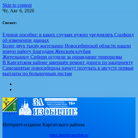
Skip to content
Чт, Авг 6, 2026
Свежее:
Единое пособие: в каких случаях нужно уведомлять Соцфонд
об изменении данных
Более двух тысяч жительниц Новосибирской области нашли
новую работу благодаря Женским клубам
Жительницу Сибири осудили за оправдание терроризма
В Каргатском районе завершён ремонт дороги по нацпроекту
Самозанятые новосибирцы начнут получать в августе первые
выплаты по больничным листам
Интернет-издание Каргатского района
https://world-weather.ru