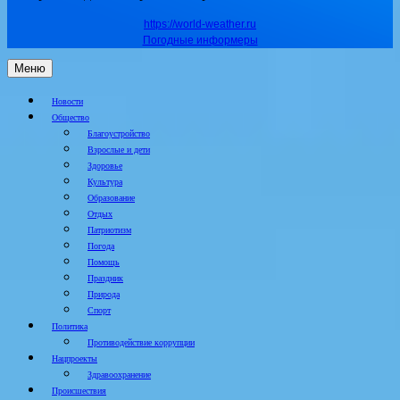
https://world-weather.ru
Погодные информеры
Меню
Новости
Общество
Благоустройство
Взрослые и дети
Здоровье
Культура
Образование
Отдых
Патриотизм
Погода
Помощь
Праздник
Природа
Спорт
Политика
Противодействие коррупции
Нацпроекты
Здравоохранение
Происшествия