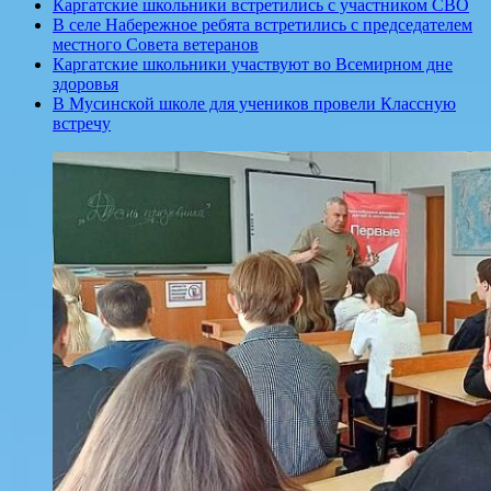
Каргатские школьники встретились с участником СВО
В селе Набережное ребята встретились с председателем
местного Совета ветеранов
Каргатские школьники участвуют во Всемирном дне
здоровья
В Мусинской школе для учеников провели Классную
встречу