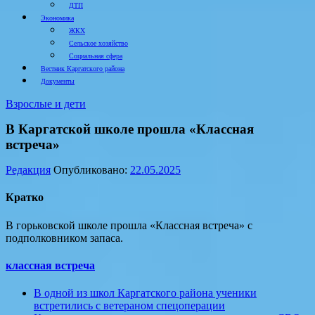
ДТП
Экономика
ЖКХ
Сельское хозяйство
Социальная сфера
Вестник Каргатского района
Документы
Взрослые и дети
В Каргатской школе прошла «Классная
встреча»
Редакция
Опубликовано:
22.05.2025
Кратко
В горьковской школе прошла «Классная встреча» с
подполковником запаса.
классная встреча
В одной из школ Каргатского района ученики
встретились с ветераном спецоперации