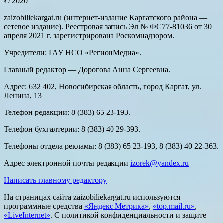
© 2020
zaizobiliekargat.ru (интернет-издание Каргатского района —
сетевое издание). Реестровая запись Эл № ФС77-81036 от 30
апреля 2021 г. зарегистрирована Роскомнадзором.
Учредители: ГАУ НСО «РегионМедиа».
Главный редактор — Дорогова Анна Сергеевна.
Адрес: 632 402, Новосибирская область, город Каргат, ул.
Ленина, 13
Телефон редакции: 8 (383) 65 23-193.
Телефон бухгалтерии: 8 (383) 40 29-393.
Телефоны отдела рекламы: 8 (383) 65 23-193, 8 (383) 40 22-363.
Адрес электронной почты редакции
izorek@yandex.ru
Написать главному редактору
На страницах сайта zaizobiliekargat.ru используются
программные средства
«Яндекс Метрика»
,
«top.mail.ru»
,
«LiveInternet»
. С политикой конфиденциальности и защите