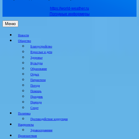
https://world-weather.ru
Погодные информеры
Меню
Новости
Общество
Благоустройство
Взрослые и дети
Здоровье
Культура
Образование
Отдых
Патриотизм
Погода
Помощь
Праздник
Природа
Спорт
Политика
Противодействие коррупции
Нацпроекты
Здравоохранение
Происшествия