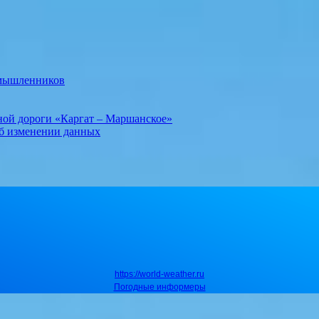
умышленников
ной дороги «Каргат – Маршанское»
об изменении данных
https://world-weather.ru
Погодные информеры