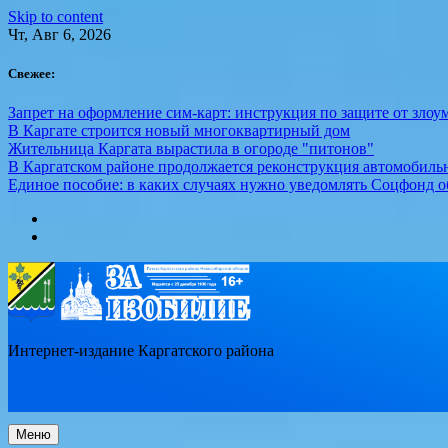
Skip to content
Чт, Авг 6, 2026
Свежее:
Запрет на оформление сим-карт: инструкция по защите от зло
В Каргате строится новый многоквартирный дом
Жительница Каргата вырастила в огороде "питонов"
В Каргатском районе продолжается реконструкция автомобиль
Единое пособие: в каких случаях нужно уведомлять Соцфонд 
Интернет-издание Каргатского района
Меню