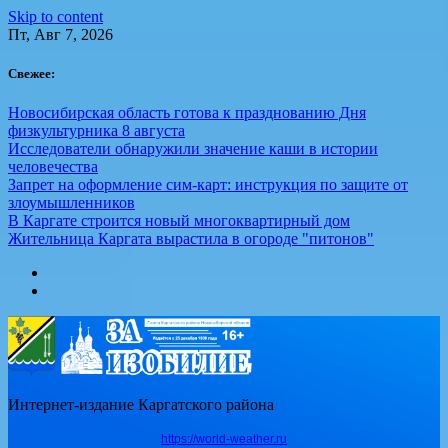
Skip to content
Пт, Авг 7, 2026
Свежее:
Новосибирская область готова к празднованию Дня
физкультурника 8 августа
Исследователи обнаружили значение каши в истории
человечества
Запрет на оформление сим-карт: инструкция по защите от
злоумышленников
В Каргате строится новый многоквартирный дом
Жительница Каргата вырастила в огороде "питонов"
Интернет-издание Каргатского района
https://world-weather.ru