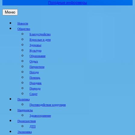
Погодные информеры
Меню
Новости
Общество
Благоустройство
Взрослые и дети
Здоровье
Культура
Образование
Отдых
Патриотизм
Погода
Помощь
Праздник
Природа
Спорт
Политика
Противодействие коррупции
Нацпроекты
Здравоохранение
Происшествия
ДТП
Экономика