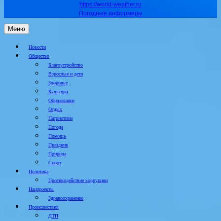
https://world-weather.ru
Погодные информеры
Меню
Новости
Общество
Благоустройство
Взрослые и дети
Здоровье
Культура
Образование
Отдых
Патриотизм
Погода
Помощь
Праздник
Природа
Спорт
Политика
Противодействие коррупции
Нацпроекты
Здравоохранение
Происшествия
ДТП