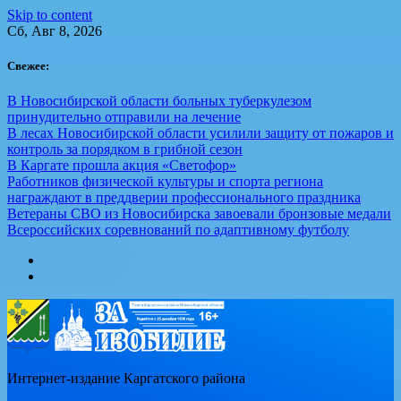
Skip to content
Сб, Авг 8, 2026
Свежее:
В Новосибирской области больных туберкулезом
принудительно отправили на лечение
В лесах Новосибирской области усилили защиту от пожаров и
контроль за порядком в грибной сезон
В Каргате прошла акция «Светофор»
Работников физической культуры и спорта региона
награждают в преддверии профессионального праздника
Ветераны СВО из Новосибирска завоевали бронзовые медали
Всероссийских соревнований по адаптивному футболу
Интернет-издание Каргатского района