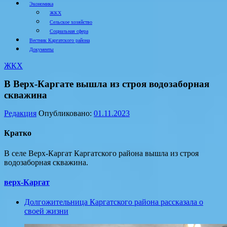
Экономика
ЖКХ
Сельское хозяйство
Социальная сфера
Вестник Каргатского района
Документы
ЖКХ
В Верх-Каргате вышла из строя водозаборная
скважина
Редакция
Опубликовано:
01.11.2023
Кратко
В селе Верх-Каргат Каргатского района вышла из строя
водозаборная скважина.
верх-Каргат
Долгожительница Каргатского района рассказала о
своей жизни