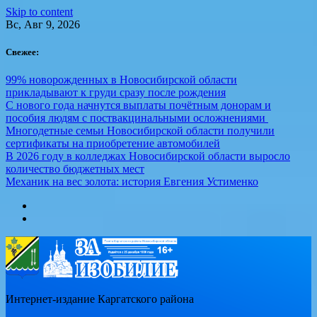
Skip to content
Вс, Авг 9, 2026
Свежее:
99% новорожденных в Новосибирской области
прикладывают к груди сразу после рождения
С нового года начнутся выплаты почётным донорам и
пособия людям с поствакцинальными осложнениями
Многодетные семьи Новосибирской области получили
сертификаты на приобретение автомобилей
В 2026 году в колледжах Новосибирской области выросло
количество бюджетных мест
Механик на вес золота: история Евгения Устименко
Интернет-издание Каргатского района