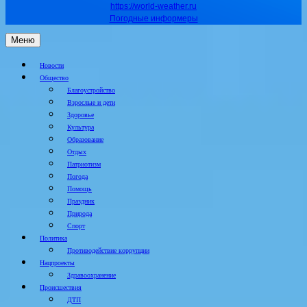
https://world-weather.ru
Погодные информеры
Меню
Новости
Общество
Благоустройство
Взрослые и дети
Здоровье
Культура
Образование
Отдых
Патриотизм
Погода
Помощь
Праздник
Природа
Спорт
Политика
Противодействие коррупции
Нацпроекты
Здравоохранение
Происшествия
ДТП