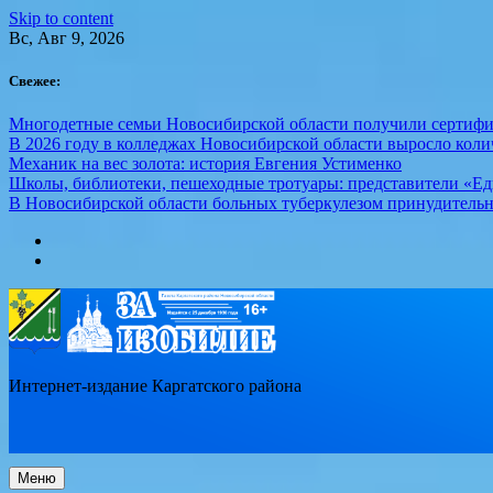
Skip to content
Вс, Авг 9, 2026
Свежее:
Многодетные семьи Новосибирской области получили сертифи
В 2026 году в колледжах Новосибирской области выросло кол
Механик на вес золота: история Евгения Устименко
Школы, библиотеки, пешеходные тротуары: представители «Ед
В Новосибирской области больных туберкулезом принудительн
Интернет-издание Каргатского района
Меню