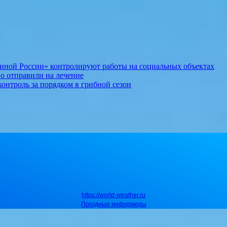
иной России» контролируют работы на социальных объектах
о отправили на лечение
онтроль за порядком в грибной сезон
https://world-weather.ru
Погодные информеры