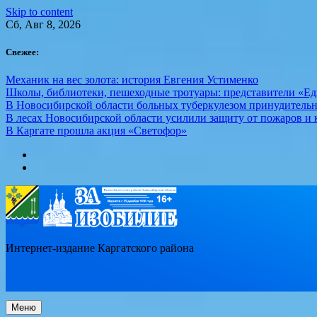
Skip to content
Сб, Авг 8, 2026
Свежее:
Механик на вес золота: история Евгения Устименко
Школы, библиотеки, пешеходные тротуары: представители «Ед
В Новосибирской области больных туберкулезом принудительн
В лесах Новосибирской области усилили защиту от пожаров и к
В Каргате прошла акция «Светофор»
Интернет-издание Каргатского района
Меню