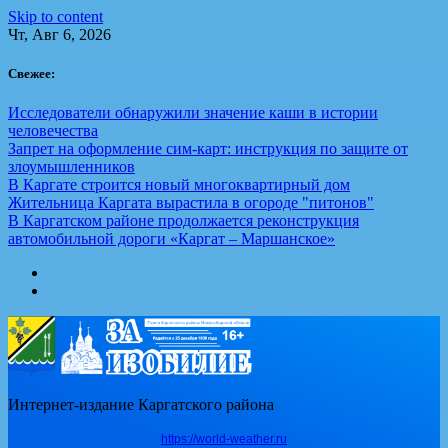
Skip to content
Чт, Авг 6, 2026
Свежее:
Исследователи обнаружили значение каши в истории
человечества
Запрет на оформление сим-карт: инструкция по защите от
злоумышленников
В Каргате строится новый многоквартирный дом
Жительница Каргата вырастила в огороде "питонов"
В Каргатском районе продолжается реконструкция
автомобильной дороги «Каргат – Маршанское»
Интернет-издание Каргатского района
https://world-weather.ru