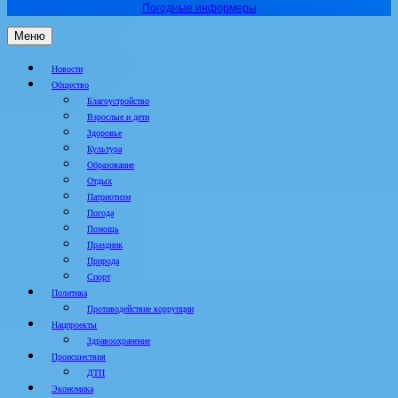
Погодные информеры
Меню
Новости
Общество
Благоустройство
Взрослые и дети
Здоровье
Культура
Образование
Отдых
Патриотизм
Погода
Помощь
Праздник
Природа
Спорт
Политика
Противодействие коррупции
Нацпроекты
Здравоохранение
Происшествия
ДТП
Экономика