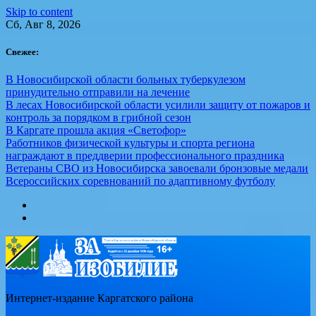
Skip to content
Сб, Авг 8, 2026
Свежее:
В Новосибирской области больных туберкулезом
принудительно отправили на лечение
В лесах Новосибирской области усилили защиту от пожаров и
контроль за порядком в грибной сезон
В Каргате прошла акция «Светофор»
Работников физической культуры и спорта региона
награждают в преддверии профессионального праздника
Ветераны СВО из Новосибирска завоевали бронзовые медали
Всероссийских соревнований по адаптивному футболу
Интернет-издание Каргатского района