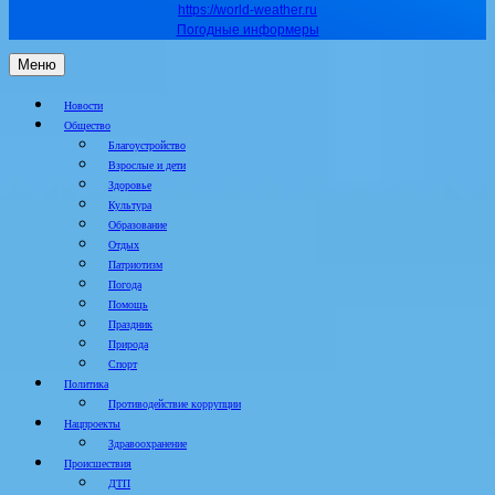
https://world-weather.ru
Погодные информеры
Меню
Новости
Общество
Благоустройство
Взрослые и дети
Здоровье
Культура
Образование
Отдых
Патриотизм
Погода
Помощь
Праздник
Природа
Спорт
Политика
Противодействие коррупции
Нацпроекты
Здравоохранение
Происшествия
ДТП