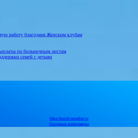
вую работу благодаря Женским клубам
выплаты по больничным листам
оддержки семей с детьми
https://world-weather.ru
Погодные информеры