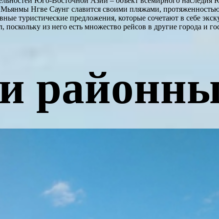
ельностей Юго-Восточной Азии – объект всемирного наследия 
рт Мьянмы Нгве Саунг славится своими пляжами, протяженностью
ные туристические предложения, которые сочетают в себе экск
 поскольку из него есть множество рейсов в другие города и го