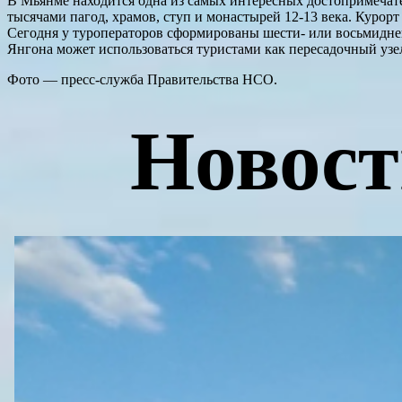
В Мьянме находится одна из самых интересных достопримечат
тысячами пагод, храмов, ступ и монастырей 12-13 века. Куро
Сегодня у туроператоров сформированы шести- или восьмиднев
Янгона может использоваться туристами как пересадочный узел,
Фото — пресс-служба Правительства НСО.