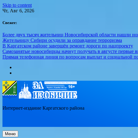
Skip to content
Чт, Авг 6, 2026
Свежее:
Более двух тысяч жительниц Новосибирской области нашли но
Жительницу Сибири осудили за оправдание терроризма
В Каргатском районе завершён ремонт дороги по нацпроекту
Самозанятые новосибирцы начнут получать в августе первые 
Прямая телефонная линия по вопросам выплат и социальной п
Интернет-издание Каргатского района
Меню