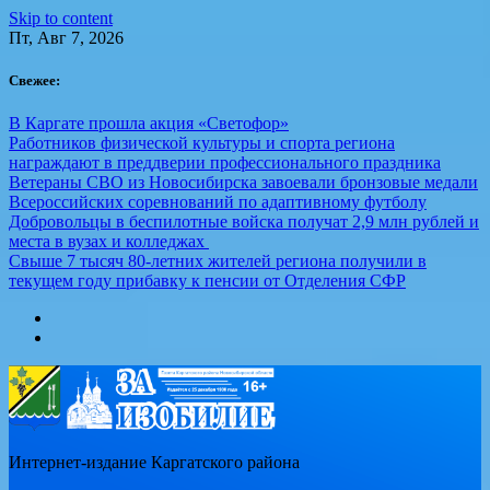
Skip to content
Пт, Авг 7, 2026
Свежее:
В Каргате прошла акция «Светофор»
Работников физической культуры и спорта региона
награждают в преддверии профессионального праздника
Ветераны СВО из Новосибирска завоевали бронзовые медали
Всероссийских соревнований по адаптивному футболу
Добровольцы в беспилотные войска получат 2,9 млн рублей и
места в вузах и колледжах
Свыше 7 тысяч 80-летних жителей региона получили в
текущем году прибавку к пенсии от Отделения СФР
Интернет-издание Каргатского района