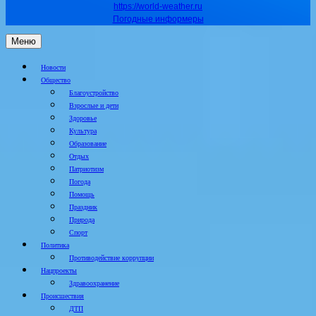
https://world-weather.ru
Погодные информеры
Меню
Новости
Общество
Благоустройство
Взрослые и дети
Здоровье
Культура
Образование
Отдых
Патриотизм
Погода
Помощь
Праздник
Природа
Спорт
Политика
Противодействие коррупции
Нацпроекты
Здравоохранение
Происшествия
ДТП