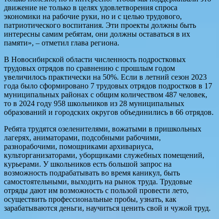
движение не только в целях удовлетворения спроса
экономики на рабочие руки, но и с целью трудового,
патриотического воспитания. Эти проекты должны быть
интересны самим ребятам, они должны оставаться в их
памяти», – отметил глава региона.
В Новосибирской области численность подростковых
трудовых отрядов по сравнению с прошлым годом
увеличилось практически на 50%. Если в летний сезон 2023
года было сформировано 7 трудовых отрядов подростков в 17
муниципальных районах с общим количеством 487 человек,
то в 2024 году 958 школьников из 28 муниципальных
образований и городских округов объединились в 66 отрядов.
Ребята трудятся озеленителями, вожатыми в пришкольных
лагерях, аниматорами, подсобными рабочими,
разнорабочими, помощниками архивариуса,
культорганизаторами, уборщиками служебных помещений,
курьерами. У школьников есть большой запрос на
возможность подрабатывать во время каникул, быть
самостоятельными, выходить на рынок труда. Трудовые
отряды дают им возможность с пользой провести лето,
осуществить профессиональные пробы, узнать, как
зарабатываются деньги, научиться ценить свой и чужой труд.