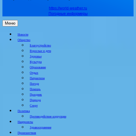
https://world-weather.ru
Погодные информеры
Меню
Новости
Общество
Благоустройство
Взрослые и дети
Здоровье
Культура
Образование
Отдых
Патриотизм
Погода
Помощь
Праздник
Природа
Спорт
Политика
Противодействие коррупции
Нацпроекты
Здравоохранение
Происшествия