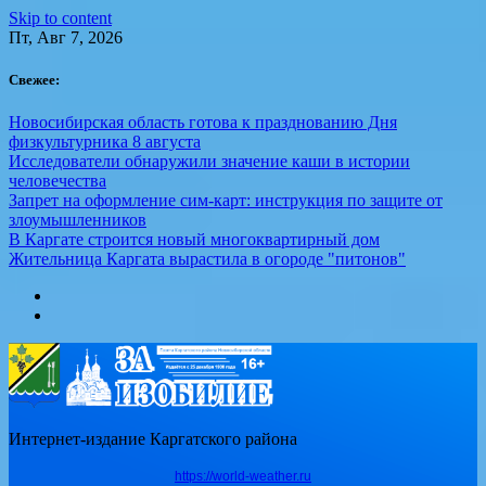
Skip to content
Пт, Авг 7, 2026
Свежее:
Новосибирская область готова к празднованию Дня
физкультурника 8 августа
Исследователи обнаружили значение каши в истории
человечества
Запрет на оформление сим-карт: инструкция по защите от
злоумышленников
В Каргате строится новый многоквартирный дом
Жительница Каргата вырастила в огороде "питонов"
Интернет-издание Каргатского района
https://world-weather.ru