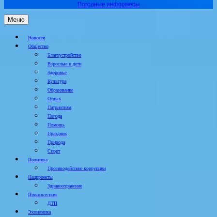
Погодные информеры
Меню
Новости
Общество
Благоустройство
Взрослые и дети
Здоровье
Культура
Образование
Отдых
Патриотизм
Погода
Помощь
Праздник
Природа
Спорт
Политика
Противодействие коррупции
Нацпроекты
Здравоохранение
Происшествия
ДТП
Экономика