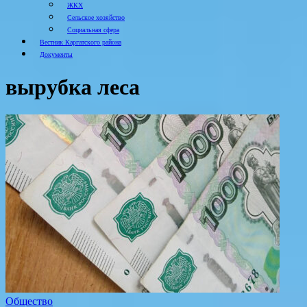
ЖКХ
Сельское хозяйство
Социальная сфера
Вестник Каргатского района
Документы
вырубка леса
Общество