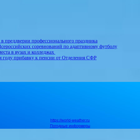
т в преддверии профессионального праздника
Всероссийских соревнований по адаптивному футболу
еста в вузах и колледжах
м году прибавку к пенсии от Отделения СФР
https://world-weather.ru
Погодные информеры