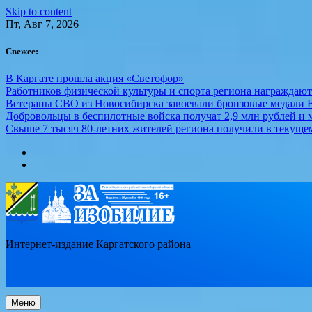
Skip to content
Пт, Авг 7, 2026
Свежее:
В Каргате прошла акция «Светофор»
Работников физической культуры и спорта региона награждаю
Ветераны СВО из Новосибирска завоевали бронзовые медали 
Добровольцы в беспилотные войска получат 2,9 млн рублей и м
Свыше 7 тысяч 80-летних жителей региона получили в текуще
Интернет-издание Каргатского района
Меню