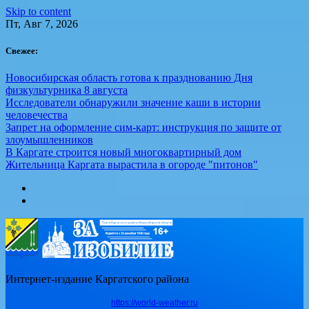
Skip to content
Пт, Авг 7, 2026
Свежее:
Новосибирская область готова к празднованию Дня
физкультурника 8 августа
Исследователи обнаружили значение каши в истории
человечества
Запрет на оформление сим-карт: инструкция по защите от
злоумышленников
В Каргате строится новый многоквартирный дом
Жительница Каргата вырастила в огороде "питонов"
Интернет-издание Каргатского района
https://world-weather.ru