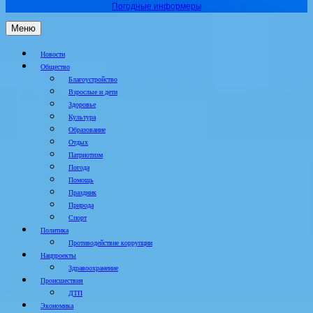
Погодные информеры
Меню
Новости
Общество
Благоустройство
Взрослые и дети
Здоровье
Культура
Образование
Отдых
Патриотизм
Погода
Помощь
Праздник
Природа
Спорт
Политика
Противодействие коррупции
Нацпроекты
Здравоохранение
Происшествия
ДТП
Экономика