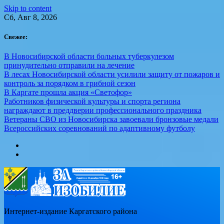
Skip to content
Сб, Авг 8, 2026
Свежее:
В Новосибирской области больных туберкулезом
принудительно отправили на лечение
В лесах Новосибирской области усилили защиту от пожаров и
контроль за порядком в грибной сезон
В Каргате прошла акция «Светофор»
Работников физической культуры и спорта региона
награждают в преддверии профессионального праздника
Ветераны СВО из Новосибирска завоевали бронзовые медали
Всероссийских соревнований по адаптивному футболу
Интернет-издание Каргатского района