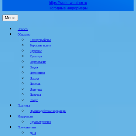
https://world-weather.ru
Погодные информеры
Меню
Новости
Общество
Благоустройство
Взрослые и дети
Здоровье
Культура
Образование
Отдых
Патриотизм
Погода
Помощь
Праздник
Природа
Спорт
Политика
Противодействие коррупции
Нацпроекты
Здравоохранение
Происшествия
ДТП