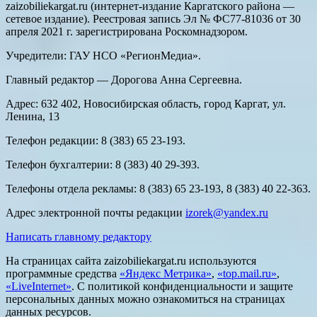
zaizobiliekargat.ru (интернет-издание Каргатского района —
сетевое издание). Реестровая запись Эл № ФС77-81036 от 30
апреля 2021 г. зарегистрирована Роскомнадзором.
Учредители: ГАУ НСО «РегионМедиа».
Главный редактор — Дорогова Анна Сергеевна.
Адрес: 632 402, Новосибирская область, город Каргат, ул.
Ленина, 13
Телефон редакции: 8 (383) 65 23-193.
Телефон бухгалтерии: 8 (383) 40 29-393.
Телефоны отдела рекламы: 8 (383) 65 23-193, 8 (383) 40 22-363.
Адрес электронной почты редакции
izorek@yandex.ru
Написать главному редактору
На страницах сайта zaizobiliekargat.ru используются
программные средства
«Яндекс Метрика»
,
«top.mail.ru»
,
«LiveInternet»
. С политикой конфиденциальности и защите
персональных данных можно ознакомиться на страницах
данных ресурсов.