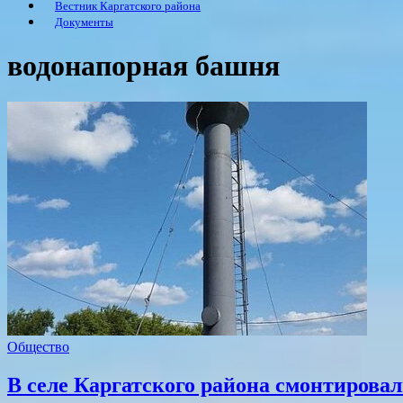
Вестник Каргатского района
Документы
водонапорная башня
Общество
В селе Каргатского района смонтиров