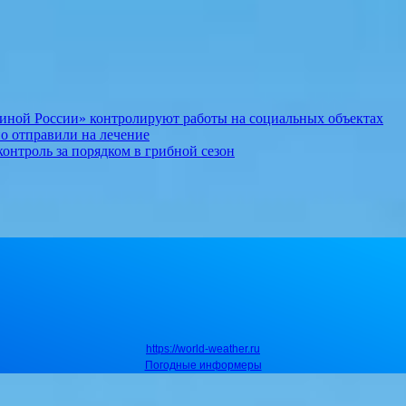
иной России» контролируют работы на социальных объектах
о отправили на лечение
онтроль за порядком в грибной сезон
https://world-weather.ru
Погодные информеры