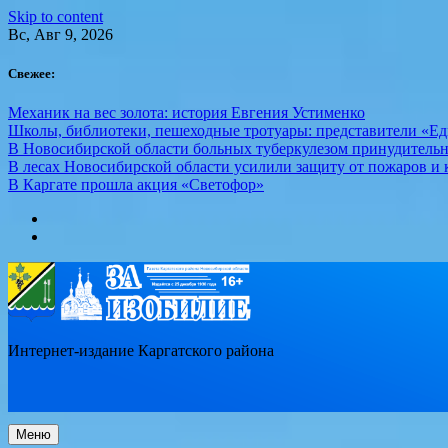
Skip to content
Вс, Авг 9, 2026
Свежее:
Механик на вес золота: история Евгения Устименко
Школы, библиотеки, пешеходные тротуары: представители «Ед
В Новосибирской области больных туберкулезом принудительн
В лесах Новосибирской области усилили защиту от пожаров и к
В Каргате прошла акция «Светофор»
Интернет-издание Каргатского района
Меню