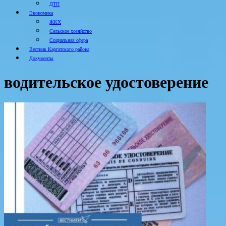
ДТП
Экономика
ЖКХ
Сельское хозяйство
Социальная сфера
Вестник Каргатского района
Документы
водительское удостоверение