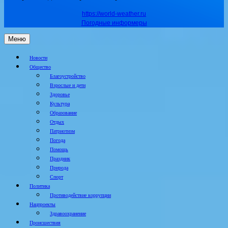
https://world-weather.ru
Погодные информеры
Меню
Новости
Общество
Благоустройство
Взрослые и дети
Здоровье
Культура
Образование
Отдых
Патриотизм
Погода
Помощь
Праздник
Природа
Спорт
Политика
Противодействие коррупции
Нацпроекты
Здравоохранение
Происшествия