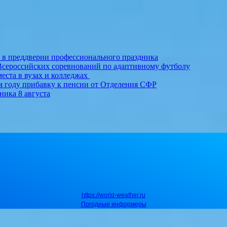
т в преддверии профессионального праздника
Всероссийских соревнований по адаптивному футболу
еста в вузах и колледжах
м году прибавку к пенсии от Отделения СФР
ника 8 августа
https://world-weather.ru
Погодные информеры