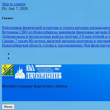
Skip to content
Пт, Авг 7, 2026
Свежее:
Работников физической культуры и спорта региона награждаю
Ветераны СВО из Новосибирска завоевали бронзовые медали 
Добровольцы в беспилотные войска получат 2,9 млн рублей и м
Свыше 7 тысяч 80-летних жителей региона получили в текуще
Новосибирская область готова к празднованию Дня физкультур
Интернет-издание Каргатского района
Меню