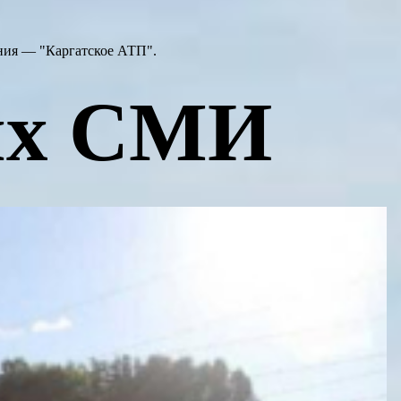
ения — "Каргатское АТП".