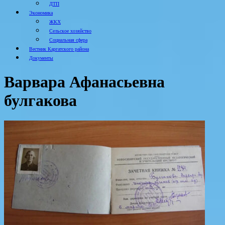
ДТП
Экономика
ЖКХ
Сельское хозяйство
Социальная сфера
Вестник Каргатского района
Документы
Варвара Афанасьевна
булгакова