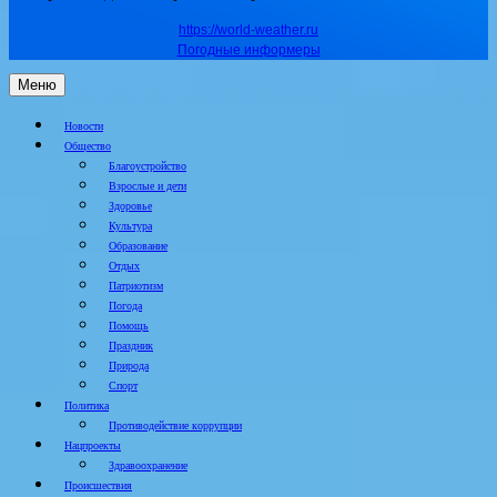
https://world-weather.ru
Погодные информеры
Меню
Новости
Общество
Благоустройство
Взрослые и дети
Здоровье
Культура
Образование
Отдых
Патриотизм
Погода
Помощь
Праздник
Природа
Спорт
Политика
Противодействие коррупции
Нацпроекты
Здравоохранение
Происшествия