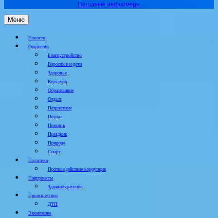
Погодные информеры
Меню
Новости
Общество
Благоустройство
Взрослые и дети
Здоровье
Культура
Образование
Отдых
Патриотизм
Погода
Помощь
Праздник
Природа
Спорт
Политика
Противодействие коррупции
Нацпроекты
Здравоохранение
Происшествия
ДТП
Экономика