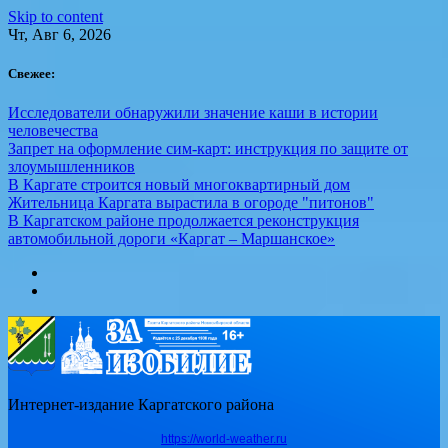
Skip to content
Чт, Авг 6, 2026
Свежее:
Исследователи обнаружили значение каши в истории
человечества
Запрет на оформление сим-карт: инструкция по защите от
злоумышленников
В Каргате строится новый многоквартирный дом
Жительница Каргата вырастила в огороде "питонов"
В Каргатском районе продолжается реконструкция
автомобильной дороги «Каргат – Маршанское»
Интернет-издание Каргатского района
https://world-weather.ru