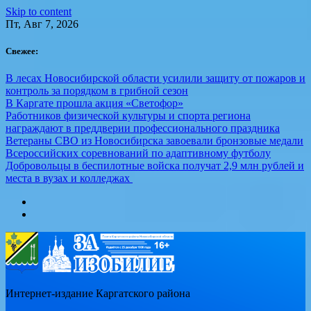
Skip to content
Пт, Авг 7, 2026
Свежее:
В лесах Новосибирской области усилили защиту от пожаров и
контроль за порядком в грибной сезон
В Каргате прошла акция «Светофор»
Работников физической культуры и спорта региона
награждают в преддверии профессионального праздника
Ветераны СВО из Новосибирска завоевали бронзовые медали
Всероссийских соревнований по адаптивному футболу
Добровольцы в беспилотные войска получат 2,9 млн рублей и
места в вузах и колледжах
Интернет-издание Каргатского района