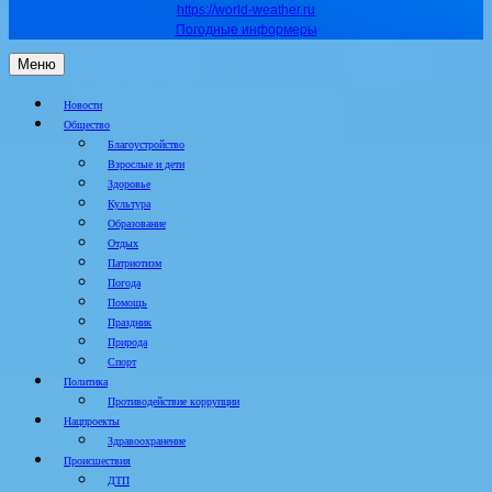
https://world-weather.ru
Погодные информеры
Меню
Новости
Общество
Благоустройство
Взрослые и дети
Здоровье
Культура
Образование
Отдых
Патриотизм
Погода
Помощь
Праздник
Природа
Спорт
Политика
Противодействие коррупции
Нацпроекты
Здравоохранение
Происшествия
ДТП