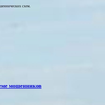
шеннических схем.
хеме мошенников