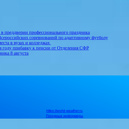
т в преддверии профессионального праздника
Всероссийских соревнований по адаптивному футболу
еста в вузах и колледжах
м году прибавку к пенсии от Отделения СФР
ника 8 августа
https://world-weather.ru
Погодные информеры