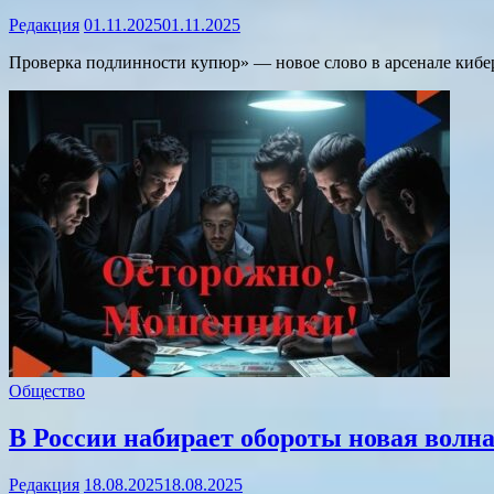
Редакция
01.11.2025
01.11.2025
Проверка подлинности купюр» — новое слово в арсенале кибе
Общество
В России набирает обороты новая волн
Редакция
18.08.2025
18.08.2025