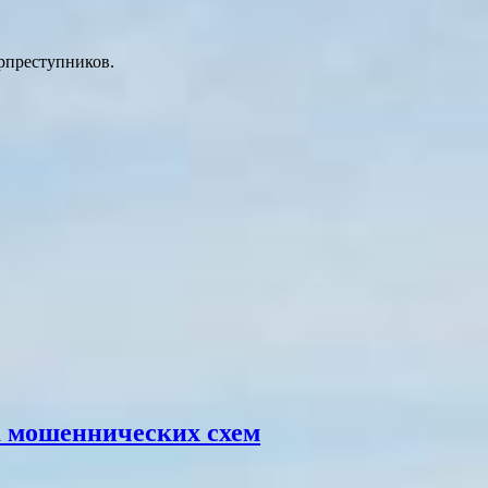
рпреступников.
а мошеннических схем