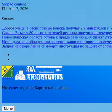
Skip to content
Пт, Авг 7, 2026
Свежее:
Добровольцы в беспилотные войска получат 2,9 млн рублей и м
Свыше 7 тысяч 80-летних жителей региона получили в текуще
Новосибирская область готова к празднованию Дня физкультур
Исследователи обнаружили значение каши в истории человече
Запрет на оформление сим-карт: инструкция по защите от зло
Интернет-издание Каргатского района
Меню