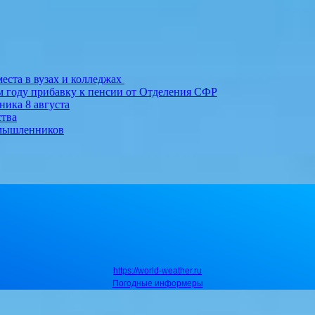
еста в вузах и колледжах
м году прибавку к пенсии от Отделения СФР
ника 8 августа
ства
умышленников
https://world-weather.ru
Погодные информеры