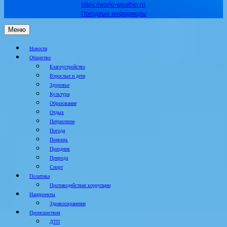
https://world-weather.ru
Погодные информеры
Меню
Новости
Общество
Благоустройство
Взрослые и дети
Здоровье
Культура
Образование
Отдых
Патриотизм
Погода
Помощь
Праздник
Природа
Спорт
Политика
Противодействие коррупции
Нацпроекты
Здравоохранение
Происшествия
ДТП