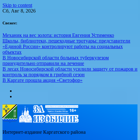
Skip to content
Сб, Авг 8, 2026
Свежее:
Механик на вес золота: история Евгения Устименко
Школы, библиотеки, пешеходные тротуары: представители
«Единой России» контролируют работы на социальных
объектах
В Новосибирской области больных туберкулезом
принудительно отправили на лечение
В лесах Новосибирской области усилили защиту от пожаров и
контроль за порядком в грибной сезон
В Каргате прошла акция «Светофор»
Интернет-издание Каргатского района