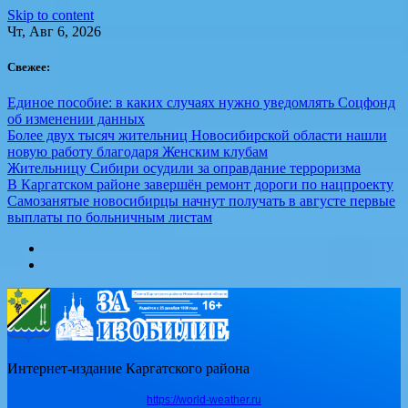
Skip to content
Чт, Авг 6, 2026
Свежее:
Единое пособие: в каких случаях нужно уведомлять Соцфонд
об изменении данных
Более двух тысяч жительниц Новосибирской области нашли
новую работу благодаря Женским клубам
Жительницу Сибири осудили за оправдание терроризма
В Каргатском районе завершён ремонт дороги по нацпроекту
Самозанятые новосибирцы начнут получать в августе первые
выплаты по больничным листам
Интернет-издание Каргатского района
https://world-weather.ru