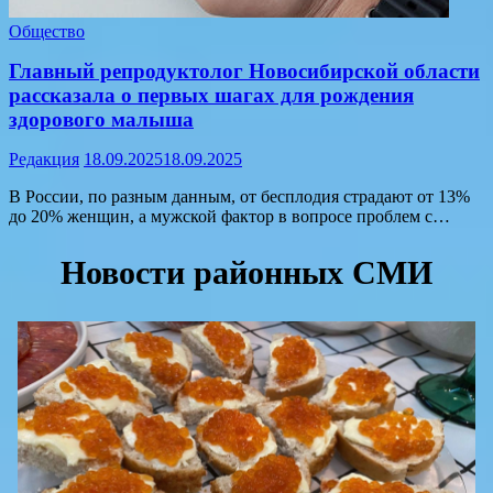
Общество
Главный репродуктолог Новосибирской области
рассказала о первых шагах для рождения
здорового малыша
Редакция
18.09.2025
18.09.2025
В России, по разным данным, от бесплодия страдают от 13%
до 20% женщин, а мужской фактор в вопросе проблем с…