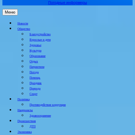
Погодные информеры
Меню
Новости
Общество
Благоустройство
Взрослые и дети
Здоровье
Культура
Образование
Отдых
Патриотизм
Погода
Помощь
Праздник
Природа
Спорт
Политика
Противодействие коррупции
Нацпроекты
Здравоохранение
Происшествия
ДТП
Экономика