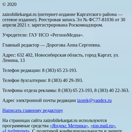
© 2020
zaizobiliekargat.ru (интернет-издание Каргатского района —
сетевое издание). Реестровая запись Эл № ФС77-81036 от 30
апреля 2021 г. зарегистрирована Роскомнадзором.
Учредители: ГАУ НСО «РегионМедиа».
Главный редактор — Дорогова Анна Сергеевна.
Адрес: 632 402, Новосибирская область, город Каргат, ул.
Ленина, 13
Телефон редакции: 8 (383) 65 23-193.
Телефон бухгалтерии: 8 (383) 40 29-393.
Телефоны отдела рекламы: 8 (383) 65 23-193, 8 (383) 40 22-363.
Адрес электронной почты редакции
izorek@yandex.ru
Написать главному редактору
На страницах сайта zaizobiliekargat.ru используются
программные средства
«Яндекс Метрика»
,
«top.mail.ru»
,
«LiveInternet»
. С политикой конфиденциальности и защите