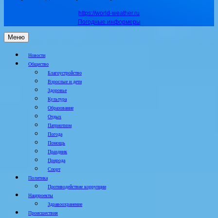
https://world-weather.ru
Погодные информеры
Меню
Новости
Общество
Благоустройство
Взрослые и дети
Здоровье
Культура
Образование
Отдых
Патриотизм
Погода
Помощь
Праздник
Природа
Спорт
Политика
Противодействие коррупции
Нацпроекты
Здравоохранение
Происшествия