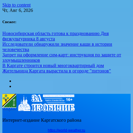
Skip to content
Чт, Авг 6, 2026
Свежее:
Новосибирская область готова к празднованию Дня
физкультурника 8 августа
Исследователи обнаружили значение каши в истории
человечества
Запрет на оформление сим-карт: инструкция по защите от
злоумышленников
В Каргате строится новый многоквартирный дом
Жительница Каргата вырастила в огороде "питонов"
Интернет-издание Каргатского района
https://world-weather.ru