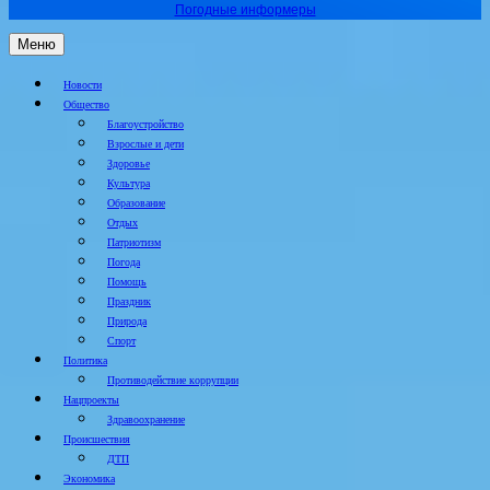
Погодные информеры
Меню
Новости
Общество
Благоустройство
Взрослые и дети
Здоровье
Культура
Образование
Отдых
Патриотизм
Погода
Помощь
Праздник
Природа
Спорт
Политика
Противодействие коррупции
Нацпроекты
Здравоохранение
Происшествия
ДТП
Экономика