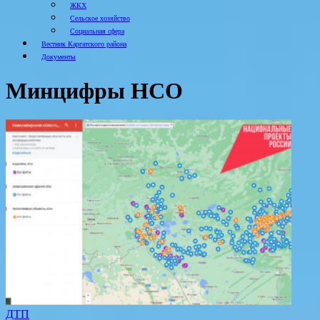
ЖКХ
Сельское хозяйство
Социальная сфера
Вестник Каргатского района
Документы
Минцифры НСО
ДТП