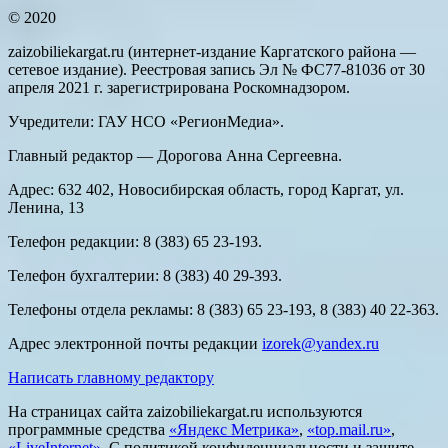
© 2020
zaizobiliekargat.ru (интернет-издание Каргатского района —
сетевое издание). Реестровая запись Эл № ФС77-81036 от 30
апреля 2021 г. зарегистрирована Роскомнадзором.
Учредители: ГАУ НСО «РегионМедиа».
Главный редактор — Дорогова Анна Сергеевна.
Адрес: 632 402, Новосибирская область, город Каргат, ул.
Ленина, 13
Телефон редакции: 8 (383) 65 23-193.
Телефон бухгалтерии: 8 (383) 40 29-393.
Телефоны отдела рекламы: 8 (383) 65 23-193, 8 (383) 40 22-363.
Адрес электронной почты редакции
izorek@yandex.ru
Написать главному редактору
На страницах сайта zaizobiliekargat.ru используются
программные средства
«Яндекс Метрика»
,
«top.mail.ru»
,
«LiveInternet»
. С политикой конфиденциальности и защите