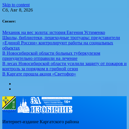
Skip to content
Сб, Авг 8, 2026
Свежее:
Механик на вес золота: история Евгения Устименко
Школы, библиотеки, пешеходные тротуары: представители
«Единой России» контролируют работы на социальных
объектах
В Новосибирской области больных туберкулезом
принудительно отправили на лечение
В лесах Новосибирской области усилили защиту от пожаров и
контроль за порядком в грибной сезон
В Каргате прошла акция «Светофор»
Интернет-издание Каргатского района