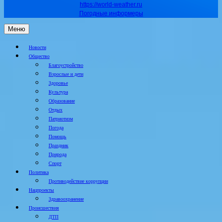
https://world-weather.ru
Погодные информеры
Меню
Новости
Общество
Благоустройство
Взрослые и дети
Здоровье
Культура
Образование
Отдых
Патриотизм
Погода
Помощь
Праздник
Природа
Спорт
Политика
Противодействие коррупции
Нацпроекты
Здравоохранение
Происшествия
ДТП